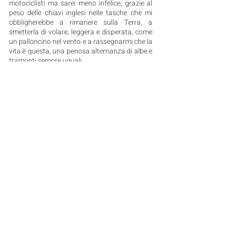
motociclisti ma sarei meno infelice, grazie al 
peso delle chiavi inglesi nelle tasche che mi 
obbligherebbe a rimanere sulla Terra, a 
smetterla di volare, leggera e disperata, come 
un palloncino nel vento e a rassegnarmi che la 
vita è questa, una penosa alternanza di albe e 
tramonti sempre uguali. 
Vista da Marte, però, la Terra sembra meno 
brutta. 
Post recenti
Mostra tutti