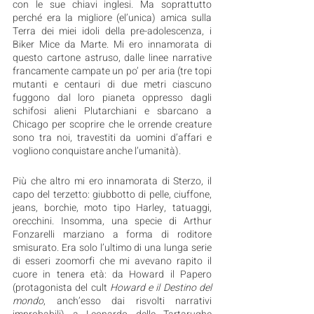
con le sue chiavi inglesi. Ma soprattutto 
perché era la migliore (el’unica) amica sulla 
Terra dei miei idoli della pre-adolescenza, i 
Biker Mice da Marte. Mi ero innamorata di 
questo cartone astruso, dalle linee narrative 
francamente campate un po’ per aria (tre topi 
mutanti e centauri di due metri ciascuno 
fuggono dal loro pianeta oppresso dagli 
schifosi alieni Plutarchiani e sbarcano a 
Chicago per scoprire che le orrende creature 
sono tra noi, travestiti da uomini d’affari e 
vogliono conquistare anche l’umanità). 
Più che altro mi ero innamorata di Sterzo, il 
capo del terzetto: giubbotto di pelle, ciuffone, 
jeans, borchie, moto tipo Harley, tatuaggi, 
orecchini. Insomma, una specie di Arthur 
Fonzarelli marziano a forma di roditore 
smisurato. Era solo l’ultimo di una lunga serie 
di esseri zoomorfi che mi avevano rapito il 
cuore in tenera età: da Howard il Papero 
(protagonista del cult 
Howard e il Destino del 
mondo
, anch’esso dai risvolti narrativi 