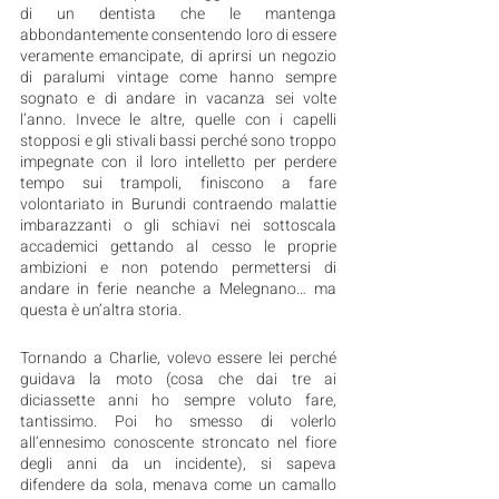
di un dentista che le mantenga 
abbondantemente consentendo loro di essere 
veramente emancipate, di aprirsi un negozio 
di paralumi vintage come hanno sempre 
sognato e di andare in vacanza sei volte 
l’anno. Invece le altre, quelle con i capelli 
stopposi e gli stivali bassi perché sono troppo 
impegnate con il loro intelletto per perdere 
tempo sui trampoli, finiscono a fare 
volontariato in Burundi contraendo malattie 
imbarazzanti o gli schiavi nei sottoscala 
accademici gettando al cesso le proprie 
ambizioni e non potendo permettersi di 
andare in ferie neanche a Melegnano… ma 
questa è un’altra storia.
Tornando a Charlie, volevo essere lei perché 
guidava la moto (cosa che dai tre ai 
diciassette anni ho sempre voluto fare, 
tantissimo. Poi ho smesso di volerlo 
all’ennesimo conoscente stroncato nel fiore 
degli anni da un incidente), si sapeva 
difendere da sola, menava come un camallo 