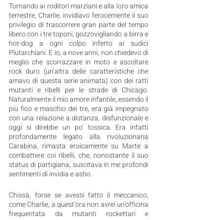
Tornando ai roditori marziani e alla loro amica 
terrestre, Charlie, invidiavo ferocemente il suo 
privilegio di trascorrere gran parte del tempo 
libero con i tre toponi, gozzovigliando a birra e 
hot-dog a ogni colpo inferto ai sudici 
Plutarchiani. E io, a nove anni, non chiedevo di 
meglio che scorrazzare in moto e ascoltare 
rock duro (un’altra delle caratteristiche che 
amavo di questa serie animata) con dei ratti 
mutanti e ribelli per le strade di Chicago. 
Naturalmente il mio amore infantile, essendo il 
più fico e maschio dei tre, era già impegnato 
con una relazione a distanza, disfunzionale e 
oggi si direbbe un po’ tossica. Era infatti 
profondamente legato alla rivoluzionaria 
Carabina, rimasta eroicamente su Marte a 
combattere coi ribelli, che, nonostante il suo 
status di partigiana, suscitava in me profondi 
sentimenti di invidia e astio.
Chissà, forse se avessi fatto il meccanico, 
come Charlie, a quest’ora non avrei un’officina 
frequentata da mutanti rockettari e 