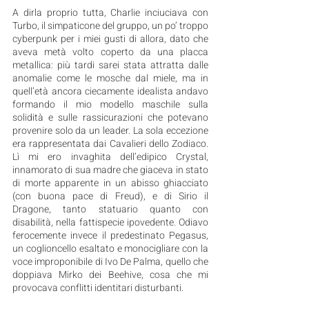
A dirla proprio tutta, Charlie inciuciava con 
Turbo, il simpaticone del gruppo, un po’ troppo 
cyberpunk per i miei gusti di allora, dato che 
aveva metà volto coperto da una placca 
metallica: più tardi sarei stata attratta dalle 
anomalie come le mosche dal miele, ma in 
quell’età ancora ciecamente idealista andavo 
formando il mio modello maschile sulla 
solidità e sulle rassicurazioni che potevano 
provenire solo da un leader. La sola eccezione 
era rappresentata dai Cavalieri dello Zodiaco. 
Lì mi ero invaghita dell’edipico Crystal, 
innamorato di sua madre che giaceva in stato 
di morte apparente in un abisso ghiacciato 
(con buona pace di Freud), e di Sirio il 
Dragone, tanto statuario quanto con 
disabilità, nella fattispecie ipovedente. Odiavo 
ferocemente invece il predestinato Pegasus, 
un coglioncello esaltato e monocigliare con la 
voce improponibile di Ivo De Palma, quello che 
doppiava Mirko dei Beehive, cosa che mi 
provocava conflitti identitari disturbanti.