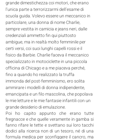
grande dimestichezza coi motori, che erano 
l’unica parte a terrorizzarmi dell’esame di 
scuola guida. Volevo essere un meccanico in 
particolare, una donna di nome Charlie, 
sempre vestita in camicia e jeans neri, dalle 
credenziali ammetto fin qui piuttosto 
ambigue, ma in realtà molto femminile per 
certi versi, coi suoi lunghi capelli rossi e il 
fisico da Barbie. Charlie faceva il meccanico 
specializzato in motociclette in una piccola 
officina di Chicago e a me piaceva perché, 
fino a quando ho realizzato la truffa 
immonda del post-femminismo, ero solita 
ammirare i modelli di donna indipendente, 
emancipata e un filo mascolina, che popolava 
le mie letture e le mie fantasie infantili con un 
grande desiderio di emulazione.
Poi ho capito appunto che erano tutte 
fregnacce e che quelle veramente in gamba si 
fanno rifare le tette e svettano sui loro tacchi 
dodici alla ricerca non di un tesoro, né di una 
formula medica per sconfiggere il cancro, ma 