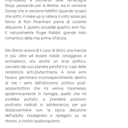
improbabili) a Leonardo delle Tartarughe 
Ninja, passando per la Bestia, sia in versione 
Disney che in versione telefilm (quando scoprii 
che sotto il make-up si celava il volto assai più 
ferino di Ron Pearlman piansi di cocente 
delusione. E questo accadde quattro anni fa). 
E naturalmente Roger Rabbit, grande mito 
romantico della mia prima infanzia.
Ma Sterzo aveva (è il caso di dirlo) una marcia 
in più: oltre ad essere nobile, coraggioso e 
animalesco, era anche un eroe politico, 
cacciato dal suo pianeta perché tra i capi della 
resistenza anti-plutarchiana. A nove anni 
facevo germinare inconsapevolmente dentro 
di me i semi dell’attivismo politico post-
sessantottino che mi veniva trasmesso 
epidermicamente in famiglia, quello che mi 
avrebbe portato a prendere posizioni 
piuttosto radicali in adolescenza, per poi 
distaccarmene con la tipica delusione 
dell’adulto rassegnato e ripiegato su se 
stesso, a rischio qualunquismo.