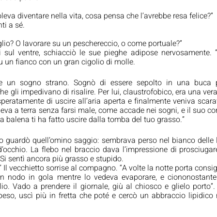
leva diventare nella vita, cosa pensa che l’avrebbe resa felice?”
ti a sé.
lio? O lavorare su un peschereccio, o come portuale?”
i sul ventre, schiacciò le sue pieghe adipose nervosamente. 
su un fianco con un gran cigolio di molle.
ece un sogno strano. Sognò di essere sepolto in una buca pr
e gli impedivano di risalire. Per lui, claustrofobico, era una vera
speratamente di uscire all’aria aperta e finalmente veniva scara
eva a terra senza farsi male, come accade nei sogni, e il suo c
La balena ti ha fatto uscire dalla tomba del tuo grasso.”
lo guardò quell’omino saggio: sembrava perso nel bianco delle l
’occhio. La flebo nel braccio dava l’impressione di prosciugar
Si sentì ancora più grasso e stupido.
Il vecchietto sorrise al compagno. “A volte la notte porta consigl
ì un nodo in gola mentre lo vedeva evaporare, e ciononostante 
io. Vado a prendere il giornale, giù al chiosco e glielo porto”.
eso, uscì più in fretta che poté e cercò un abbraccio lipidico 