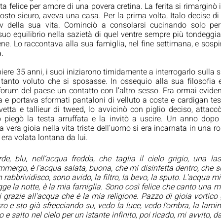
ta felice per amore di una povera cretina. La ferita si rimarginò i
sto sicuro, aveva una casa. Per la prima volta, Italo decise di 
iv della sua vita. Cominciò a consolarsi cucinando solo per 
suo equilibrio nella sazietà di quel ventre sempre più tondeggia
ne. Lo raccontava alla sua famiglia, nel fine settimana, e sospir
. 
re 35 anni, i suoi iniziarono timidamente a interrogarlo sulla s
tanto voluto che si sposasse. In ossequio alla sua filosofia es
forum del paese un contatto con l’altro sesso. Era ormai evide
a e portava sformati pantaloni di velluto a coste e cardigan tes
vetta e tallieur di tweed, lo avvicinò con piglio deciso, attaccò
o piegò la testa arruffata e la invitò a uscire. Un anno dopo 
ma vera gioia nella vita triste dell’uomo si era incarnata in una ro
, era volata lontana da lui.
de, blu, nell’acqua fredda, che taglia il cielo grigio, una las
mmergo, è l’acqua salata, buona, che mi disinfetta dentro, che sc
rabbrividisco, sono avido, la filtro, la bevo, la sputo. L’acqua mi 
ge la notte, è la mia famiglia. Sono così felice che canto una m
 grazie all’acqua che è la mia religione. Pazzo di gioia vortico g
zo e sto già sfrecciando su, vedo la luce, vedo l’ombra, la lami
o e salto nel cielo per un istante infinito, poi ricado, mi avvito, 