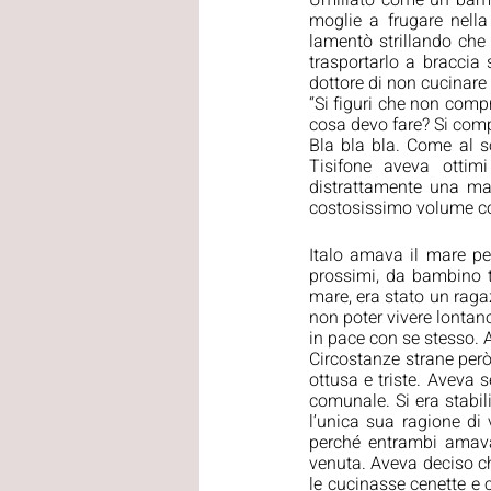
Umiliato come un bamb
moglie a frugare nella
lamentò strillando che
trasportarlo a braccia 
dottore di non cucinare 
“Si figuri che non comp
cosa devo fare? Si com
Bla bla bla. Come al so
Tisifone aveva ottimi
distrattamente una man
costosissimo volume con
Italo amava il mare per
prossimi, da bambino t
mare, era stato un raga
non poter vivere lontano
in pace con se stesso. 
Circostanze strane però
ottusa e triste. Aveva 
comunale. Si era stabil
l’unica sua ragione di
perché entrambi amavan
venuta. Aveva deciso ch
le cucinasse cenette e c