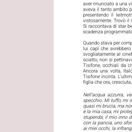
aver rinunciato a una vi
aveva il tanto ambito po
presentendo il leitmot
vistosamente. Trovò il 
Si raccontava di star be
scadenza programmata
Quando stava per compie
lui capì che avrebbero 
svogliatamente al cine
sciatto, non si pettinav
Tisifone, occhiali da ci
Ancora una volta, Ital
Tisifone incinta. L’ulti
figlia che ora, cresciuta
Nell’acqua azzurra, ver
specchio. Mi tuffo, mi i
quasi mi brucia, ma non 
è la mia casa, mi proteg
stupenda, il mio inno di
con la pancia, uno sfor
ai miei occhi, la infrang