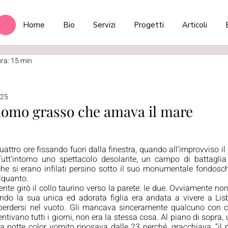
Home
Bio
Servizi
Progetti
Articoli
ura: 15 min
025
 uomo grasso che amava il mare
tro ore fissando fuori dalla finestra, quando all’improvviso il 
Tutt’intorno uno spettacolo desolante, un campo di battaglia d
 che si erano infilati persino sotto il suo monumentale fondosch
alquanto. 
nte girò il collo taurino verso la parete: le due. Ovviamente no
ndo la sua unica ed adorata figlia era andata a vivere a Lisb
perdersi nel vuoto. Gli mancava sinceramente qualcuno con c
entivano tutti i giorni, non era la stessa cosa. Al piano di sopra,
a notte color vomito riposava dalle 23 perché, gracchiava, “il m