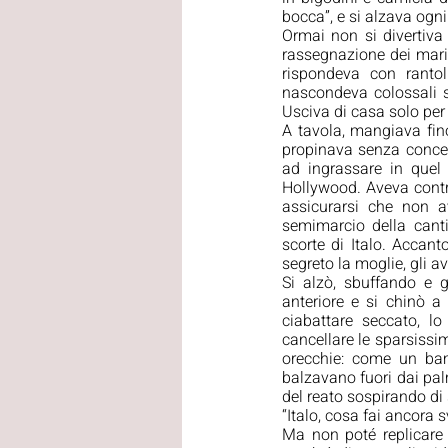
bocca”, e si alzava ogni
Ormai non si divertiva
rassegnazione dei mariti
rispondeva con rantol
nascondeva colossali sco
Usciva di casa solo per 
A tavola, mangiava fino
propinava senza concede
ad ingrassare in quel
Hollywood. Aveva contro
assicurarsi che non a
semimarcio della cantin
scorte di Italo. Accant
segreto la moglie, gli a
Si alzò, sbuffando e 
anteriore e si chinò a
ciabattare seccato, l
cancellare le sparsissim
orecchie: come un bam
balzavano fuori dai palm
del reato sospirando di 
“Italo, cosa fai ancora 
Ma non poté replicare co