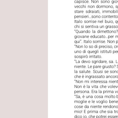
capisce. Non sono giov
vecchi non dormono, spe
stare sdraiati, immobi
pensieri…sono contento 
Italo sorrise nel buio,
chi si sentiva un grass
“Quando la dimettono?”
giovane educato…per me
qui”. Italo sorrise. No
“Non lo so di preciso, 
uno di quegli istituti p
sospirò irritato.
“La devo sgridare, sa. L
niente. Le pare giusto? 
la salute. Scusi se sono
che è ingrassato ancora 
“Non mi interessa nient
Non è la vita che volevo
persona. Era la prima vo
“Sa, è una cosa molto 
moglie e le voglio bene.
cose da niente rendono 
mio! E prima che sia tro
dico io, che potrei esse