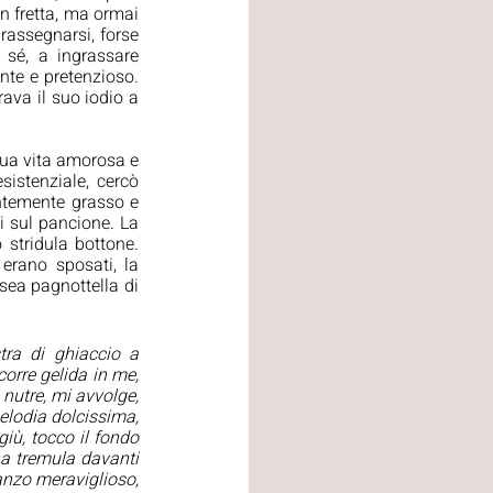
n fretta, ma ormai 
rassegnarsi, forse 
sé, a ingrassare 
nte e pretenzioso. 
ava il suo iodio a 
ua vita amorosa e 
istenziale, cercò 
ntemente grasso e 
i sul pancione. La 
 stridula bottone. 
erano sposati, la 
sea pagnottella di 
tra di ghiaccio a 
orre gelida in me, 
nutre, mi avvolge, 
elodia dolcissima, 
iù, tocco il fondo 
na tremula davanti 
danzo meraviglioso, 