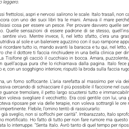
o leggero.
i frettolosi, aspri e nervosi salirono le scale. Italo trasalì, non ca
cora con uno dei suoi libri tra le mani. Amava il mare perché 
siasi cosa per essere un pesce. Per provare davvero quelle sen
. Quelle sensazioni di essere padrone di se stesso, quell’inse
sentire vivo. Mentre invece, lì, nel letto sfatto, c’era una gra
tridiva al sole e un baleniere aguzzino con il suo rampone appu
ricordare tutto io, mando avanti la baracca e tu qui, nel letto, 
ro che il dottore ti faccia rinchiudere in una bella clinica per di
La Tisifone gli cacciò il cucchiaio in bocca. Amara, puzzolente,
 quell’acqua pura che lo richiamava dalla pagina. Italo fece per
ro e, con un sogghigno interiore, risputò la broda sulla faccia ru
a, un forno soffocante. L’aria rarefatta al massimo per via dei 
siva cercando di schiacciare il più possibile il faccione nel cusci
e guance tremolare, il petto largo scuotersi tutto e immancabilm
on voleva svegliare il vecchietto. Era così gentile con lui, una 
teva riposare per via delle terapie, non voleva sottrargli le ore 
impertinente. Flebile, l’omino tentò di rassicurarlo:
o già sveglio, non si soffochi per carità”. Imbarazzato, Italo sprof
ono mortificato. Ho fatto di tutto per non fare rumore ma questo
ta lo interruppe. “Senta Italo. Avrò tanto di quel tempo per ripo