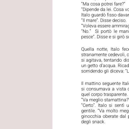
“Ma cosa potrei fare?”
“Dipende da lei. Cosa vo
Italo guardò fisso davan
“Il mare”. Disse deciso.
“Voleva essere ammirag
“No.”  Si portò le man
pesce”. Disse e si girò 
Quella notte, Italo f
stranamente cedevoli, ch
si agitava, tentando di
un getto d’acqua. Ricad
sorridendo gli diceva: “
Il mattino seguente Ita
si consumava a vista d
quel corpo trasparente. 
“Va meglio stamattina?” 
“Certo”. Italo si sent
gentile. “Va molto megl
ginocchia oberate dal p
degli snack.