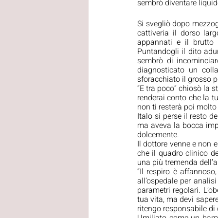
sembrò diventare liquido
Si svegliò dopo mezzog
cattiveria il dorso la
appannati e il brutto
Puntandogli il dito adu
sembrò di incominciar
diagnosticato un coll
sforacchiato il grosso po
“E tra poco” chiosò la st
renderai conto che la t
non ti resterà poi molto
Italo si perse il resto 
ma aveva la bocca impas
dolcemente.
Il dottore venne e non e
che il quadro clinico d
una più tremenda dell’a
“Il respiro è affannoso,
all’ospedale per analisi
parametri regolari. L’ob
tua vita, ma devi sapere
ritengo responsabile di 