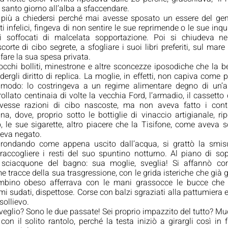
 santo giorno all’alba a sfaccendare. 
 più a chiedersi perché mai avesse sposato un essere del gene
 infelici, fingeva di non sentire le sue reprimende o le sue inquisi
i soffocati di malcelata sopportazione. Poi si chiudeva nel
rte di cibo segrete, a sfogliare i suoi libri preferiti, sul mare e
fare la sua spesa privata. 
cchi bolliti, minestrone e altre sconcezze iposodiche che la bef
rgli diritto di replica. La moglie, in effetti, non capiva come 
 modo: lo costringeva a un regime alimentare degno di un’an
llato centinaia di volte la vecchia Ford, l’armadio, il cassetto
vesse razioni di cibo nascoste, ma non aveva fatto i conti 
a, dove, proprio sotto le bottiglie di vinaccio artigianale, ri
o, le sue sigarette, altro piacere che la Tisifone, come aveva 
veva negato.
grondando come appena uscito dall’acqua, si grattò la smis
 raccogliere i resti del suo spuntino notturno. Al piano di so
o sciacquone del bagno: sua moglie, sveglia! Si affannò c
e tracce della sua trasgressione, con le grida isteriche che già g
bino obeso afferrava con le mani grassocce le bucce che 
i sudati, dispettose. Corse con balzi sgraziati alla pattumiera e 
sollievo.
sveglio? Sono le due passate! Sei proprio impazzito del tutto? Muo
n il solito rantolo, perché la testa iniziò a girargli così in fr