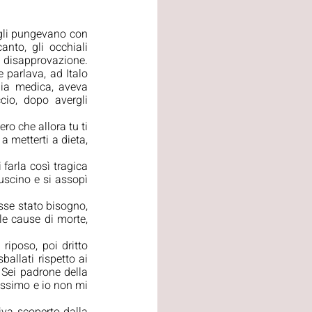
gli pungevano con 
nto, gli occhiali 
disapprovazione. 
parlava, ad Italo 
ia medica, aveva 
io, dopo avergli 
ro che allora tu ti 
metterti a dieta, 
farla così tragica 
scino e si assopì 
sse stato bisogno, 
le cause di morte, 
riposo, poi dritto 
allati rispetto ai 
 Sei padrone della 
issimo e io non mi 