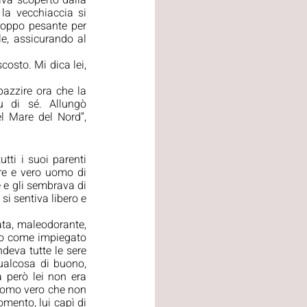
a scoperto dalla 
la vecchiaccia si 
roppo pesante per 
e, assicurando al 
osto. Mi dica lei, 
azzire ora che la 
u di sé. Allungò 
l Mare del Nord”, 
ti i suoi parenti 
re e vero uomo di 
e gli sembrava di 
i sentiva libero e 
ata, maleodorante, 
ro come impiegato 
deva tutte le sere 
ualcosa di buono, 
 però lei non era 
uomo vero che non 
mento, lui capì di 