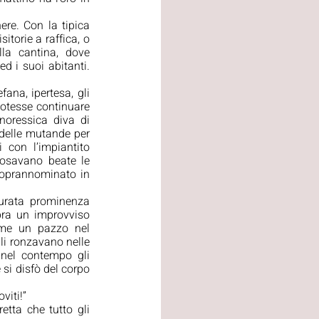
re. Con la tipica 
torie a raffica, o 
la cantina, dove 
d i suoi abitanti. 
ana, ipertesa, gli 
potesse continuare 
oressica diva di 
 delle mutande per 
con l’impiantito 
posavano beate le 
soprannominato in 
urata prominenza 
pra un improvviso 
ome un pazzo nel 
li ronzavano nelle 
nel contempo gli 
si disfò del corpo 
viti!”
etta che tutto gli 