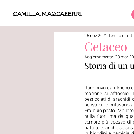
Camilla Ma©caferri
25 nov 2021
Tempo di lett
Cetaceo
Aggiornamento:
28 mar 2
Storia di un
Ruminava da almeno quat
marrone si afflosciò. 
pesticciati di arachidi
pensarci, lo irritavano 
Era buio pesto. Molleme
nulla fuori, ma da qua
sempre più spesso di 
battute e, anche se si s
in bigodini e camicia d