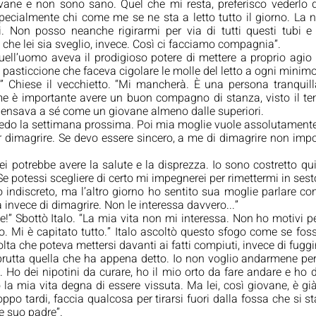
ane e non sono sano. Quel che mi resta, preferisco vederlo da
cialmente chi come me se ne sta a letto tutto il giorno. La no
li. Non posso neanche rigirarmi per via di tutti questi tubi e
che lei sia sveglio, invece. Così ci facciamo compagnia”. 
 quell’uomo aveva il prodigioso potere di mettere a proprio agio
o pasticcione che faceva cigolare le molle del letto a ogni mini
 Chiese il vecchietto. “Mi mancherà. È una persona tranquill
 è importante avere un buon compagno di stanza, visto il tem
n pensava a sé come un giovane almeno dalle superiori.
credo la settimana prossima. Poi mia moglie vuole assolutamente 
er dimagrire. Se devo essere sincero, a me di dimagrire non impor
ei potrebbe avere la salute e la disprezza. Io sono costretto qu
Se potessi scegliere di certo mi impegnerei per rimettermi in sesto
 indiscreto, ma l’altro giorno ho sentito sua moglie parlare con 
invece di dimagrire. Non le interessa davvero...”
e!” Sbottò Italo. “La mia vita non mi interessa. Non ho motivi p
. Mi è capitato tutto.” Italo ascoltò questo sfogo come se fosse
lta che poteva mettersi davanti ai fatti compiuti, invece di fuggi
brutta quella che ha appena detto. Io non voglio andarmene pe
 Ho dei nipotini da curare, ho il mio orto da fare andare e ho d
la mia vita degna di essere vissuta. Ma lei, così giovane, è già
ppo tardi, faccia qualcosa per tirarsi fuori dalla fossa che si st
re suo padre”.