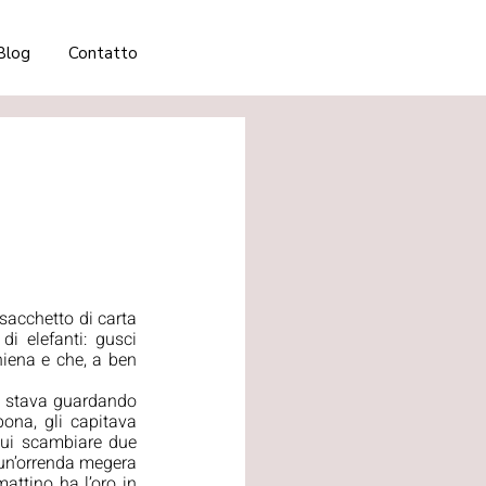
Blog
Contatto
sacchetto di carta 
i elefanti: gusci 
iena e che, a ben 
n stava guardando 
ona, gli capitava 
ui scambiare due 
 un’orrenda megera 
attino ha l’oro in 