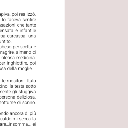
piva, poi realizzò. 
lo faceva sentire 
sazioni che tante 
nsata e infantile 
ssa carcassa, una 
ntito. 
obeso per scelta e 
magrire, almeno ci 
 oleosa medicina. 
 inghiottire, poi 
gosa della moglie.
termosifoni: Italo 
no, la testa sotto 
ente gli sfuggiva 
persona deliziosa. 
notturne di sonno. 
ondò ancora di più 
 caldo mi secca la 
sare…insomma...lei 