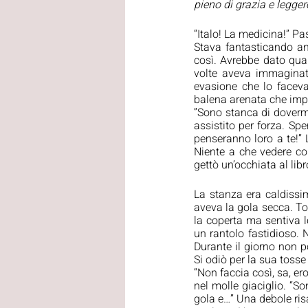
pieno di grazia e legger
“Italo! La medicina!” Pass
Stava fantasticando an
così. Avrebbe dato qual
volte aveva immaginato
evasione che lo faceva 
balena arenata che impu
”Sono stanca di dovermi 
assistito per forza. Spe
penseranno loro a te!” 
Niente a che vedere con
gettò un’occhiata al lib
La stanza era caldissim
aveva la gola secca. Tos
la coperta ma sentiva l
un rantolo fastidioso. N
Durante il giorno non po
Si odiò per la sua tosse 
“Non faccia così, sa, er
nel molle giaciglio. “S
gola e…” Una debole risa