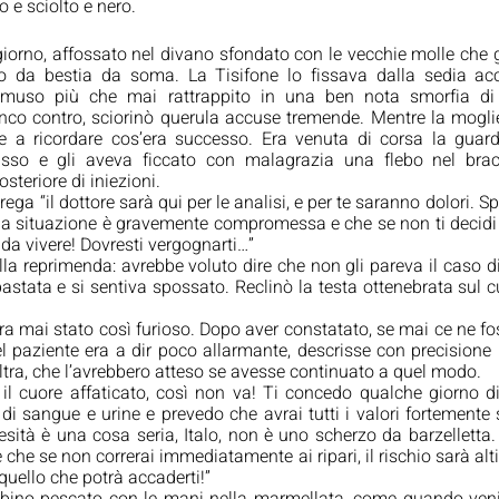
 e sciolto e nero.
iorno, affossato nel divano sfondato con le vecchie molle che 
rgo da bestia da soma. La Tisifone lo fissava dalla sedia acca
 muso più che mai rattrappito in una ben nota smorfia di 
nco contro, sciorinò querula accuse tremende. Mentre la moglie 
e a ricordare cos’era successo. Era venuta di corsa la guard
asso e gli aveva ficcato con malagrazia una flebo nel bracc
steriore di iniezioni. 
rega “il dottore sarà qui per le analisi, e per te saranno dolori. Spe
ua situazione è gravemente compromessa e che se non ti decidi a 
 da vivere! Dovresti vergognarti…” 
della reprimenda: avrebbe voluto dire che non gli pareva il caso di 
tata e si sentiva spossato. Reclinò la testa ottenebrata sul cu
ra mai stato così furioso. Dopo aver constatato, se mai ce ne fo
el paziente era a dir poco allarmante, descrisse con precisione 
ltra, che l’avrebbero atteso se avesse continuato a quel modo. 
 il cuore affaticato, così non va! Ti concedo qualche giorno di 
 di sangue e urine e prevedo che avrai tutti i valori fortemente sb
esità è una cosa seria, Italo, non è uno scherzo da barzelletta.
 che se non correrai immediatamente ai ripari, il rischio sarà alt
quello che potrà accaderti!”