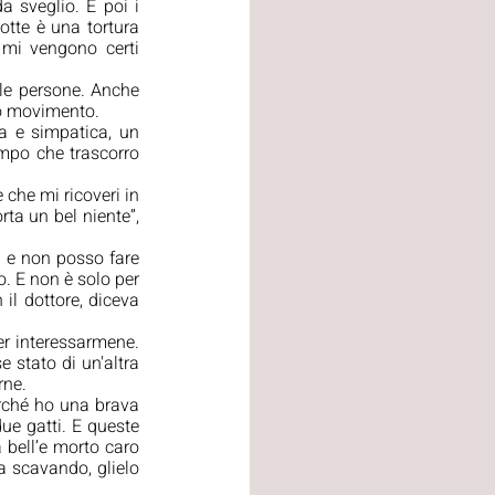
 sveglio. E poi i 
tte è una tortura 
 mi vengono certi 
 le persone. Anche 
mo movimento.
a e simpatica, un 
po che trascorro 
che mi ricoveri in 
ta un bel niente”, 
i e non posso fare 
. E non è solo per 
il dottore, diceva 
er interessarmene. 
 stato di un'altra 
rne.
rché ho una brava 
ue gatti. E queste 
 bell’e morto caro 
a scavando, glielo 