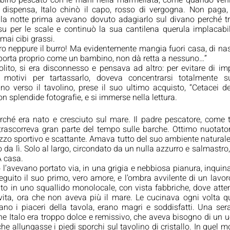
ino pescato con le mani nella marmellata, come quando veniv
 dispensa, Italo chinò il capo, rosso di vergogna. Non paga, 
 la notte prima avevano dovuto adagiarlo sul divano perché t
su per le scale e continuò la sua cantilena querula implacabil
mai cibi grassi. 
ro neppure il burro! Ma evidentemente mangia fuori casa, di nasc
porta proprio come un bambino, non dà retta a nessuno…” 
lito, si era disconnesso e pensava ad altro: per evitare di imp
 motivi per tartassarlo, doveva concentrarsi totalmente s
o verso il tavolino, prese il suo ultimo acquisto, “Cetacei de
 splendide fotografie, e si immerse nella lettura.
ché era nato e cresciuto sul mare. Il padre pescatore, come tut
rascorreva gran parte del tempo sulle barche. Ottimo nuotato
zzo sportivo e scattante. Amava tutto del suo ambiente naturale 
 da lì. Solo al largo, circondato da un nulla azzurro e salmastro, s
A casa.
 l’avevano portato via, in una grigia e nebbiosa pianura, inquin
seguito il suo primo, vero amore, e l’ombra avvilente di un lavo
ito in uno squallido monolocale, con vista fabbriche, dove atten
 vita, ora che non aveva più il mare. Le cucinava ogni volta q
o i piaceri della tavola, erano magri e soddisfatti. Una sera
e Italo era troppo dolce e remissivo, che aveva bisogno di un 
he allungasse i piedi sporchi sul tavolino di cristallo. In quel mo